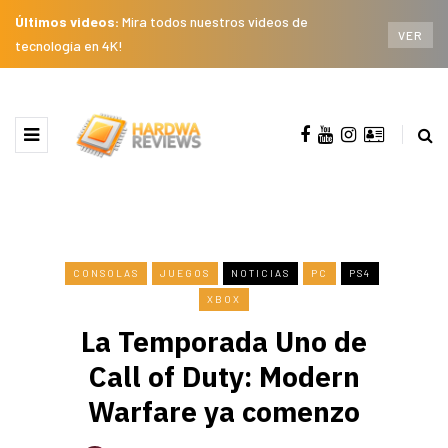
Últimos videos:
Mira todos nuestros videos de
VER
tecnología en 4K!
CONSOLAS
JUEGOS
NOTICIAS
PC
PS4
XBOX
La Temporada Uno de
Call of Duty: Modern
Warfare ya comenzo