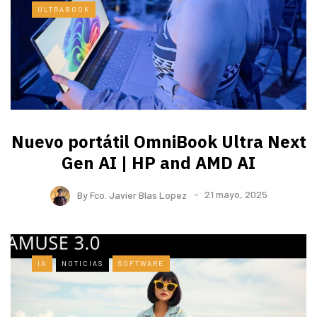
ULTRABOOK
Nuevo portátil OmniBook Ultra ​Next
Gen AI | HP and AMD AI
By
Fco. Javier Blas Lopez
21 mayo, 2025
IA
NOTICIAS
SOFTWARE