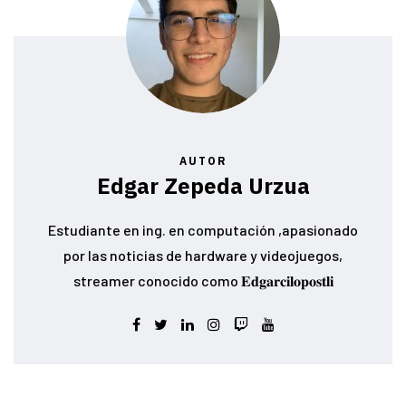
AUTOR
Edgar Zepeda Urzua
Estudiante en ing. en computación ,apasionado
por las noticias de hardware y videojuegos,
streamer conocido como 𝐄𝐝𝐠𝐚𝐫𝐜𝐢𝐥𝐨𝐩𝐨𝐬𝐭𝐥𝐢