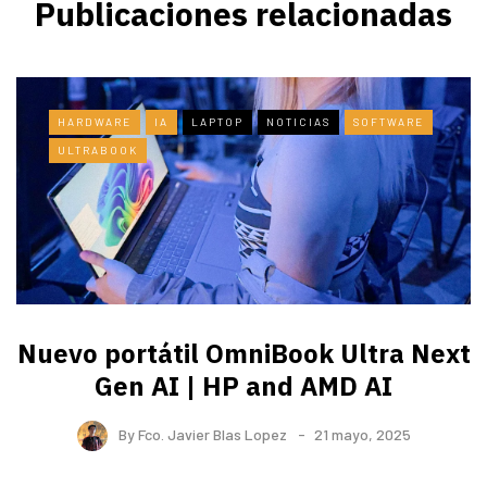
Publicaciones relacionadas
HARDWARE
IA
LAPTOP
NOTICIAS
SOFTWARE
ULTRABOOK
Nuevo portátil OmniBook Ultra ​Next
Gen AI | HP and AMD AI
By
Fco. Javier Blas Lopez
21 mayo, 2025