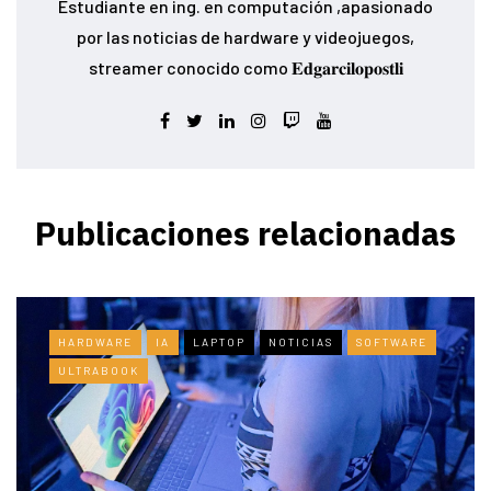
Estudiante en ing. en computación ,apasionado
por las noticias de hardware y videojuegos,
streamer conocido como 𝐄𝐝𝐠𝐚𝐫𝐜𝐢𝐥𝐨𝐩𝐨𝐬𝐭𝐥𝐢
Publicaciones relacionadas
HARDWARE
IA
LAPTOP
NOTICIAS
SOFTWARE
ULTRABOOK