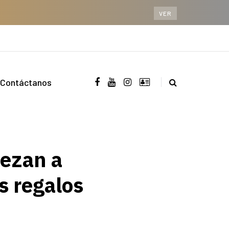
VER
Contáctanos
iezan a
os regalos