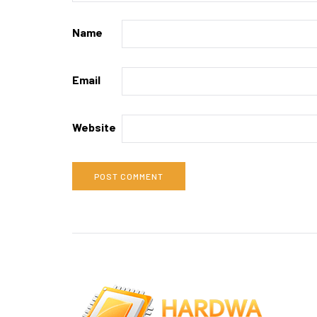
Name
Email
Website