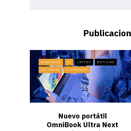
Publicacion
HARDWARE
IA
LAPTOP
NOTICIAS
SOFTWARE
ULTRABOOK
Nuevo portátil
OmniBook Ultra ​Next