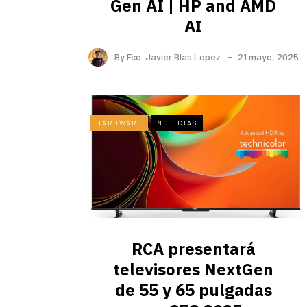
Gen AI | HP and AMD
AI
By
Fco. Javier Blas Lopez
21 mayo, 2025
HARDWARE
NOTICIAS
RCA presentará
televisores NextGen
de 55 y 65 pulgadas