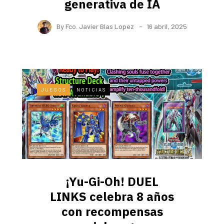
generativa de IA
By
Fco. Javier Blas Lopez
16 abril, 2025
JUEGOS
NOTICIAS
¡Yu-Gi-Oh! DUEL
LINKS celebra 8 años
con recompensas