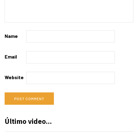
Name
Email
Website
Último video…