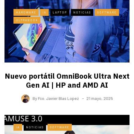
HARDWARE
IA
LAPTOP
NOTICIAS
SOFTWARE
ULTRABOOK
Nuevo portátil OmniBook Ultra ​Next
Gen AI | HP and AMD AI
By
Fco. Javier Blas Lopez
21 mayo, 2025
IA
NOTICIAS
SOFTWARE