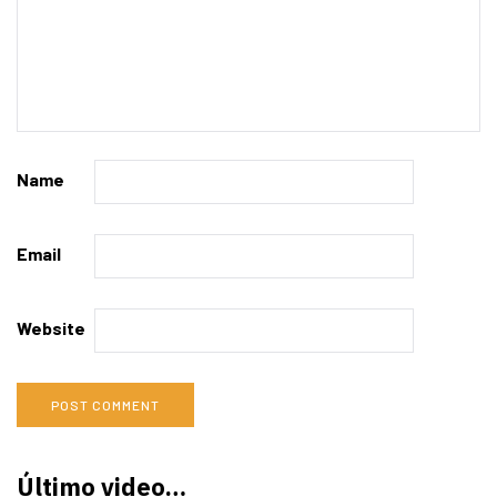
Name
Email
Website
Último video…