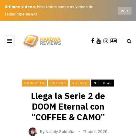
Últimos videos:
Mira todos nuestros videos de
VER
tecnología en 4K!
CONSOLAS
JUEGOS
JUEGOS
NOTICIAS
Llega la Serie 2 de
DOOM Eternal con
“COFFEE & CAMO”
By
Nallely Saldaña
17 abril, 2020