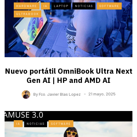
HARDWARE
IA
LAPTOP
NOTICIAS
SOFTWARE
ULTRABOOK
Nuevo portátil OmniBook Ultra ​Next
Gen AI | HP and AMD AI
By
Fco. Javier Blas Lopez
21 mayo, 2025
IA
NOTICIAS
SOFTWARE