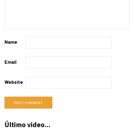
Name
Email
Website
Último video…