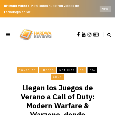
Últimos videos:
Mira todos nuestros videos de
VER
tecnología en 4K!
CONSOLAS
JUEGOS
NOTICIAS
PC
PS4
XBOX
Llegan los Juegos de
Verano a Call of Duty:
Modern Warfare &
Warzone, donde