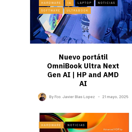
HARDWARE
IA
LAPTOP
NOTICIAS
SOFTWARE
ULTRABOOK
Nuevo portátil
OmniBook Ultra ​Next
Gen AI | HP and AMD
AI
By
Fco. Javier Blas Lopez
21 mayo, 2025
HARDWARE
NOTICIAS