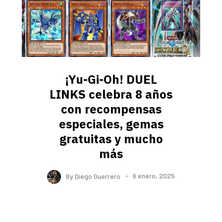
¡Yu-Gi-Oh! DUEL
LINKS celebra 8 años
con recompensas
especiales, gemas
gratuitas y mucho
más
By
Diego Guerrero
6 enero, 2025