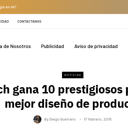
gía en 4K!
CIDAD
CONTÁCTANOS
a de Nosotros
Publicidad
Aviso de privacidad
NOTICIAS
ch gana 10 prestigiosos 
mejor diseño de produ
By
Diego Guerrero
17 febrero, 2015