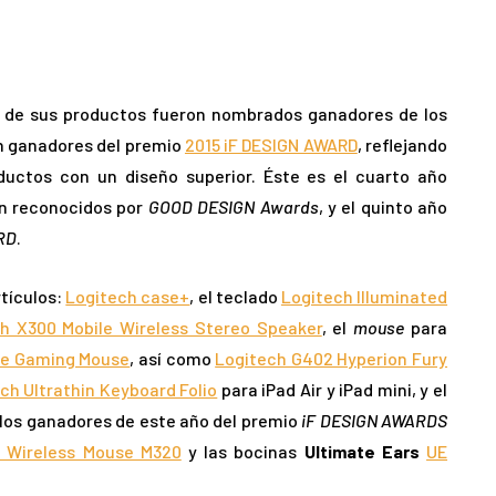
te de sus productos fueron nombrados ganadores de los
ron ganadores del premio
2015 iF DESIGN AWARD
, reflejando
uctos con un diseño superior. Éste es el cuarto año
on reconocidos por
GOOD DESIGN Awards
, y el quinto año
RD
.
rtículos:
Logitech case+
, el teclado
Logitech Illuminated
h X300 Mobile Wireless Stereo Speaker
, el
mouse
para
le Gaming Mouse
, así como
Logitech G402 Hyperion Fury
ch Ultrathin Keyboard Folio
para iPad Air y iPad mini, y el
, los ganadores de este año del premio
iF DESIGN AWARDS
h Wireless Mouse M320
y las bocinas
Ultimate Ears
UE