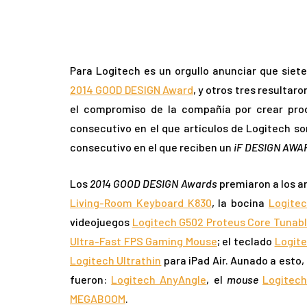
Para Logitech es un orgullo anunciar que sie
2014 GOOD DESIGN Award
, y otros tres resulta
el compromiso de la compañía por crear prod
consecutivo en el que artículos de Logitech s
consecutivo en el que reciben un
iF DESIGN AWA
Los
2014 GOOD DESIGN Awards
premiaron a los a
Living-Room Keyboard K830
, la bocina
Logitec
videojuegos
Logitech G502 Proteus Core Tunab
Ultra-Fast FPS Gaming Mouse
; el teclado
Logite
Logitech Ultrathin
para iPad Air. Aunado a esto
fueron:
Logitech AnyAngle
, el
mouse
Logitec
MEGABOOM
.