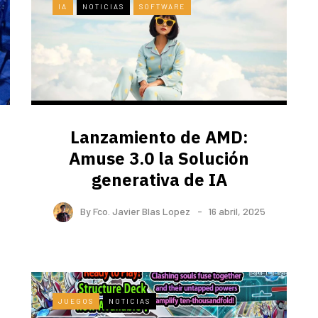
IA
NOTICIAS
SOFTWARE
Lanzamiento de AMD:
Amuse 3.0 la Solución
generativa de IA
By
Fco. Javier Blas Lopez
16 abril, 2025
JUEGOS
NOTICIAS