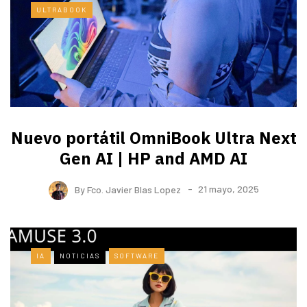
ULTRABOOK
Nuevo portátil OmniBook Ultra ​Next
Gen AI | HP and AMD AI
By
Fco. Javier Blas Lopez
21 mayo, 2025
IA
NOTICIAS
SOFTWARE