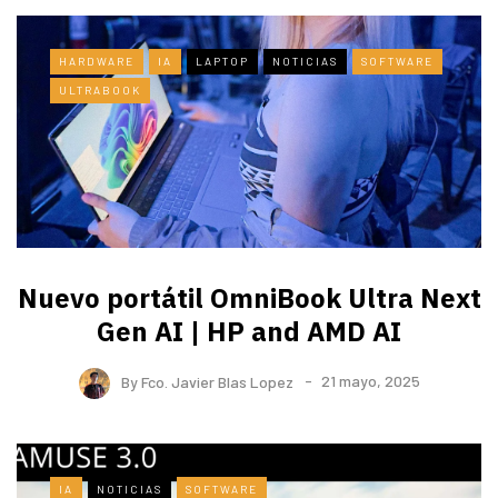
HARDWARE
IA
LAPTOP
NOTICIAS
SOFTWARE
ULTRABOOK
Nuevo portátil OmniBook Ultra ​Next
Gen AI | HP and AMD AI
By
Fco. Javier Blas Lopez
21 mayo, 2025
IA
NOTICIAS
SOFTWARE