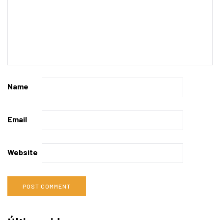
Name
Email
Website