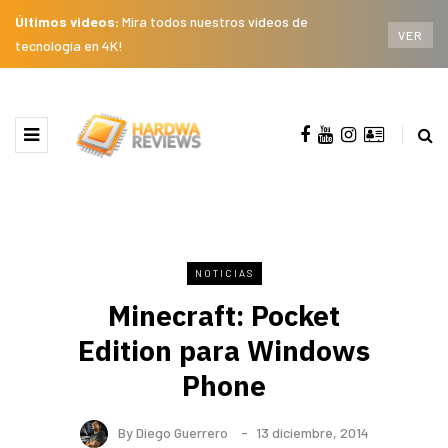
Últimos videos:
Mira todos nuestros videos de
VER
tecnología en 4K!
NOTICIAS
Minecraft: Pocket
Edition para Windows
Phone
By
Diego Guerrero
13 diciembre, 2014