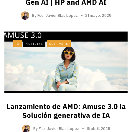
Gen AI | HP and AMD AI
By
Fco. Javier Blas Lopez
21 mayo, 2025
IA
NOTICIAS
SOFTWARE
Lanzamiento de AMD: Amuse 3.0 la
Solución generativa de IA
By
Fco. Javier Blas Lopez
16 abril, 2025