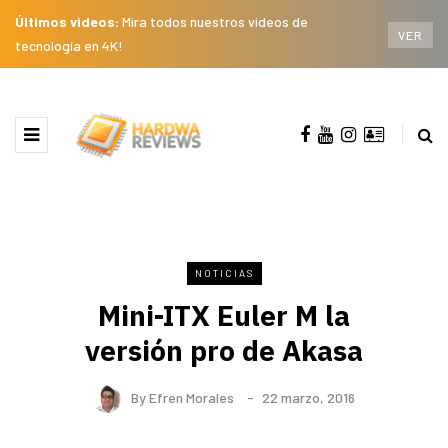
Últimos videos:
Mira todos nuestros videos de
VER
tecnología en 4K!
NOTICIAS
Mini-ITX Euler M la
versión pro de Akasa
By
Efren Morales
22 marzo, 2016