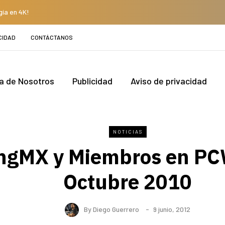
gía en 4K!
CIDAD
CONTÁCTANOS
a de Nosotros
Publicidad
Aviso de privacidad
NOTICIAS
ngMX y Miembros en P
Octubre 2010
By
Diego Guerrero
9 junio, 2012