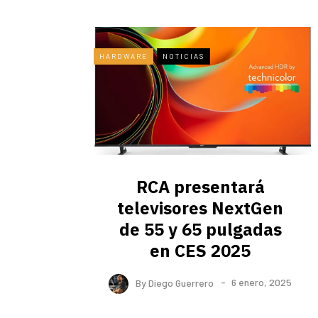
HARDWARE
NOTICIAS
RCA presentará
televisores NextGen
de 55 y 65 pulgadas
en CES 2025
By
Diego Guerrero
6 enero, 2025