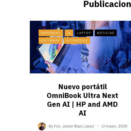
Publicacion
HARDWARE
IA
LAPTOP
NOTICIAS
SOFTWARE
ULTRABOOK
Nuevo portátil
OmniBook Ultra ​Next
Gen AI | HP and AMD
AI
By
Fco. Javier Blas Lopez
21 mayo, 2025