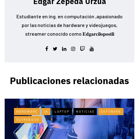
Edgar Zepeda Urzua
Estudiante en ing. en computación ,apasionado
por las noticias de hardware y videojuegos,
streamer conocido como 𝐄𝐝𝐠𝐚𝐫𝐜𝐢𝐥𝐨𝐩𝐨𝐬𝐭𝐥𝐢
Publicaciones relacionadas
HARDWARE
IA
LAPTOP
NOTICIAS
SOFTWARE
ULTRABOOK