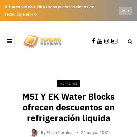
Últimos videos:
Mira todos nuestros videos de
VER
tecnología en 4K!
NOTICIAS
MSI Y EK Water Blocks
ofrecen descuentos en
refrigeración liquida
By
Efren Morales
24 mayo, 2017