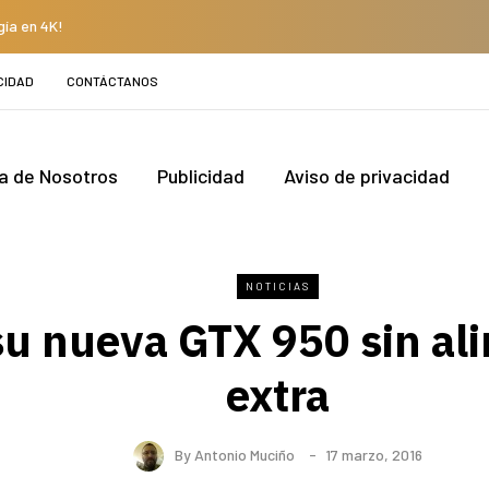
gía en 4K!
CIDAD
CONTÁCTANOS
a de Nosotros
Publicidad
Aviso de privacidad
NOTICIAS
su nueva GTX 950 sin al
extra
By
Antonio Muciño
17 marzo, 2016