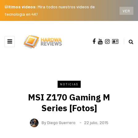
Últimos videos:
Mira todos nuestros videos de
VER
tecnología en 4K!
NOTICIAS
MSI Z170 Gaming M
Series [Fotos]
By
Diego Guerrero
22 julio, 2015