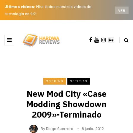
Últimos videos:
Mira todos nuestros videos de
VER
tecnología en 4K!
MODDING
NOTICIAS
New Mod City «Case
Modding Showdown
2009»-Terminado
By
Diego Guerrero
8 junio, 2012