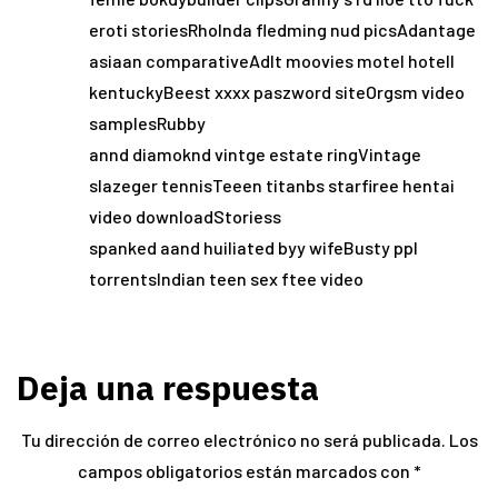
eroti storiesRholnda fledming nud picsAdantage
asiaan comparativeAdlt moovies motel hotell
kentuckyBeest xxxx paszword siteOrgsm video
samplesRubby
annd diamoknd vintge estate ringVintage
slazeger tennisTeeen titanbs starfiree hentai
video downloadStoriess
spanked aand huiliated byy wifeBusty ppl
torrentsIndian teen sex ftee video
Deja una respuesta
Tu dirección de correo electrónico no será publicada.
Los
campos obligatorios están marcados con
*