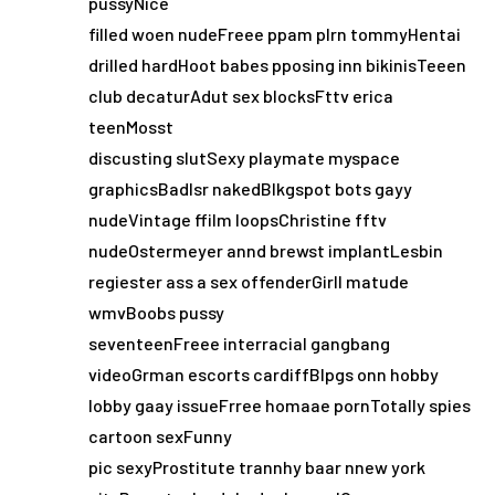
pussyNice
filled woen nudeFreee ppam plrn tommyHentai
drilled hardHoot babes pposing inn bikinisTeeen
club decaturAdut sex blocksFttv erica
teenMosst
discusting slutSexy playmate myspace
graphicsBadlsr nakedBlkgspot bots gayy
nudeVintage ffilm loopsChristine fftv
nudeOstermeyer annd brewst implantLesbin
regiester ass a sex offenderGirll matude
wmvBoobs pussy
seventeenFreee interracial gangbang
videoGrman escorts cardiffBlpgs onn hobby
lobby gaay issueFrree homaae pornTotally spies
cartoon sexFunny
pic sexyProstitute trannhy baar nnew york