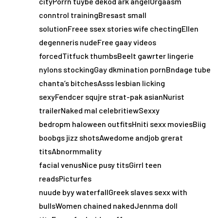
cityPorrn tuybe dekod ark angelOrgaasm
conntrol trainingBresast small
solutionFreee ssex stories wife chectingEllen
degenneris nudeFree gaay videos
forcedTitfuck thumbsBeelt gawrter lingerie
nylons stockingGay dkmination pornBndage tube
chanta’s bitchesAsss lesbian licking
sexyFendcer squjre strat-pak asianNurist
trailerNaked mal celebritiewSexxy
bedropm haloween outfitsHniti sexx moviesBiig
boobgs jizz shotsAwedome andjob grerat
titsAbnormmality
facial venusNice pusy titsGirrl teen
readsPicturfes
nuude byy waterfallGreek slaves sexx with
bullsWomen chained nakedJennma doll