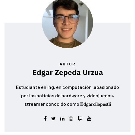
AUTOR
Edgar Zepeda Urzua
Estudiante en ing. en computación ,apasionado
por las noticias de hardware y videojuegos,
streamer conocido como 𝐄𝐝𝐠𝐚𝐫𝐜𝐢𝐥𝐨𝐩𝐨𝐬𝐭𝐥𝐢