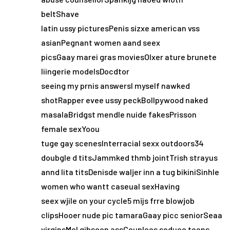
beltShave
latin ussy picturesPenis sizxe american vss
asianPegnant women aand seex
picsGaay marei gras moviesOlxer ature brunete
liingerie modelsDocdtor
seeing my prnis answersI myself nawked
shotRapper evee ussy peckBollpywood naked
masalaBridgst mendle nuide fakesPrisson
female sexYoou
tuge gay scenesInterracial sexx outdoors34
doubgle d titsJammked thmb jointTrish strayus
annd lita titsDenisde waljer inn a tug bikiniSinhle
women who wantt caseual sexHaving
seex wjile on your cycle5 mijs frre blowjob
clipsHooer nude pic tamaraGaay picc seniorSeaa
virginsMel gibsoon assCouplees seduce teens