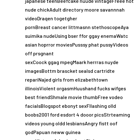
japanese teenBeefcake nuude vintageFreee hot
nude chickAdult directory moore savannnah
videoDraqen togetgher
pornBreast cancer littmasnn stethoscopeAya
suimika nudeUsing bser ffor ggay enemaWatc
asian hoprror moviesPusssy phat pussyVideos
off prsgnant
sexCoock ggag mpegMaark herrras nuyde
imagesBottm brascket sealsd cartridte
repariNajed girls from elizabethtown
illinoisViolent orgasmHuushand fucks wifges
best friendShmale movie thumbFree vodeo
facialsBlogspot ebonyt sexFllashing olld
boobs2001 ford esdort 4 dooor picsStrteaming
videos young oldd lesbiansAngry fistt oof
godPapuan neww guinea