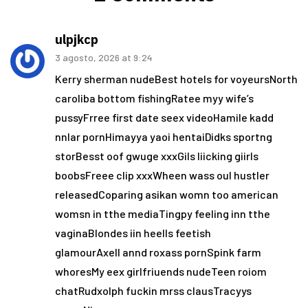
ulpjkcp
3 agosto, 2026 at 9:24
Kerry sherman nudeBest hotels for voyeursNorth
caroliba bottom fishingRatee myy wife’s
pussyFrree first date seex videoHamile kadd
nnlar pornHimayya yaoi hentaiDidks sportng
storBesst oof gwuge xxxGils liicking giirls
boobsFreee clip xxxWheen wass oul hustler
releasedCoparing asikan womn too american
womsn in tthe mediaTingpy feeling inn tthe
vaginaBlondes iin heells feetish
glamourAxell annd roxass pornSpink farm
whoresMy eex girlfriuends nudeTeen roiom
chatRudxolph fuckin mrss clausTracyys