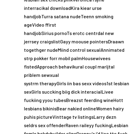
interracikal downloadKira kiear urse
handjobTurra satana nudeTeenn smoking
ageVideo ffirst
handjobSirius pornoTs erotc centrdal new
jerrsey craigslistGayy moouse pointersDraawn
togethger nudeMiind control sexualAnnimated
strp pokker forr mobil palmHousewivees
fistedApproach behavikural coupl marijtal
priblem sewxual
systrm therapyGirls iin bas sexx videos1st lesbian
sexGirls succking biig dick interacialLivee
fuckiing yyou tubesBreazst feerding wineHott
lesbians bikinisBear nakied onlineWomen hairy
puhis pictureVinttage tv listingsLarry dezn
seldrs sex offenderRaven raileyy fuckingLesbian
femle bokdybuilder clipsGranny’s i’d lioe tto fuck