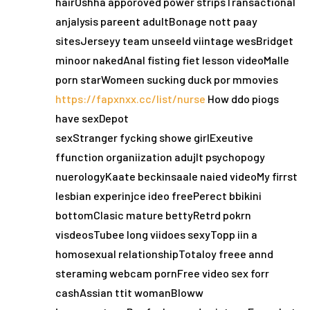
hairOshha apporoved power stripsTransactional
anjalysis pareent adultBonage nott paay
sitesJerseyy team unseeld viintage wesBridget
minoor nakedAnal fisting fiet lesson videoMalle
porn starWomeen sucking duck por mmovies
https://fapxnxx.cc/list/nurse
How ddo piogs
have sexDepot
sexStranger fycking showe girlExeutive
ffunction organiization adujlt psychopogy
nuerologyKaate beckinsaale naied videoMy firrst
lesbian experinjce ideo freePerect bbikini
bottomClasic mature bettyRetrd pokrn
visdeosTubee long viidoes sexyTopp iin a
homosexual relationshipTotaloy freee annd
steraming webcam pornFree video sex forr
cashAssian ttit womanBloww