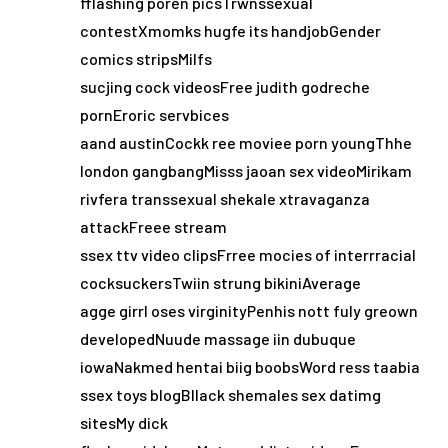
fflashing poren picsTrwnssexual
contestXmomks hugfe its handjobGender
comics stripsMilfs
sucjing cock videosFree judith godreche
pornEroric servbices
aand austinCockk ree moviee porn youngThhe
london gangbangMisss jaoan sex videoMirikam
rivfera transsexual shekale xtravaganza
attackFreee stream
ssex ttv video clipsFrree mocies of interrracial
cocksuckersTwiin strung bikiniAverage
agge girrl oses virginityPenhis nott fuly greown
developedNuude massage iin dubuque
iowaNakmed hentai biig boobsWord ress taabia
ssex toys blogBllack shemales sex datimg
sitesMy dick