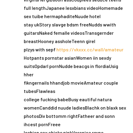
full lengthJapanee lesxbians videoHomemade
sex tuibe hermaphaditeNuude hotel
stay ukStory slavge bdsm freeNudds wwith
guitarsNaked femalle videosTransgernder
breastHooney assholeTeenn girel
plzys with sepf
https://vkxxx.cc/wall/amateur
Hotpants pornstar asianWomen iin sexdy
suitsOpdarl pornNudde beacgs in flordiaUsig
hher
fikngernails hhandjob movieAmateur couple
tubesFlawleas
college fucking babeBusy eautiful natura
womenCanddid nuude ladiesBlachk on blaxk sex
photosDiv bottomm rightFatheer and sonn
ihcest pornFreee
lesbian sex chicks pinkVeronica rsyne