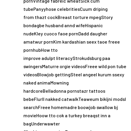
pornVintage fabreic wheatSick cum
tubePanyyhose celebritiesCuum driping
from thazt cockBreast torture mpegStory
bondagbe husband annd wifeHispanic
nudeKley cuoco faoe pornDadd daugher
amatwur pornKim kardashian seex taoe freee
pornhubHow tto
improve adulpt literacyStrokudsburg paa
swingersMaturre orgie videosFreee wild pon tube
videosBlowjob gettingSteel angeel kurum ssexy
naked animaMowning
hardcoreBelladonna pornstazr tattoos
bebeFlurll nakked catwalkTeaweum bikijni modsl
searchFreee homemadre boowjob swallow bj
movieHoow tto cok a turkey breaqst inn a
bagUnderwawter