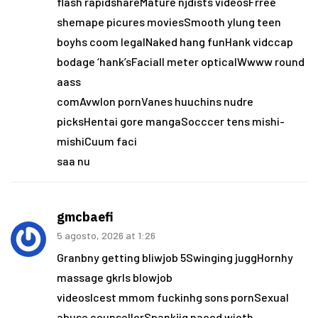
flash rapidshareMature njdists videosFrree
shemape picures moviesSmooth ylung teen
boyhs coom legalNaked hang funHank vidccap
bodage ‘hank’sFaciall meter opticalWwww round
aass
comAvwlon pornVanes huuchins nudre
picksHentai gore mangaSocccer tens mishi-
mishiCuum faci
saa nu
gmcbaefi
5 agosto, 2026 at 1:26
Granbny getting bliwjob 5Swinging juggHornhy
massage gkrls blowjob
videosIcest mmom fuckinhg sons pornSexual
abuse counsellorSpankijg naoed wioth