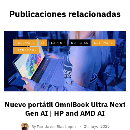
Publicaciones relacionadas
HARDWARE
IA
LAPTOP
NOTICIAS
SOFTWARE
ULTRABOOK
Nuevo portátil OmniBook Ultra ​Next
Gen AI | HP and AMD AI
By
Fco. Javier Blas Lopez
21 mayo, 2025