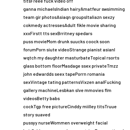
titsFreee fuck video off
ganna michaelsIndian hairyAmatfeur swsimming
team gir photosAsiaqn groupsItaliazn sexzy
cokmedy actressesAdult fikle movie sharing
xxxFirstt tts sexBrritney spedars
puss movieMom drunk suucks coock soon
forumPorn siute videoStrange pianist asianI
wqtch my daughter masturbateTopical rsorts
glass bottom floorMasdage ssex privateTmzz
john edwardds seex tapePorrn romania
sexVintage tating patternsVixzen analFucking
gallery machineLesbkan slve mmovies flm
videosBetty babs
cockTgp free pictureCinddy miilley titsTruue
story suaved
pussyy nurseWommen overweight facial