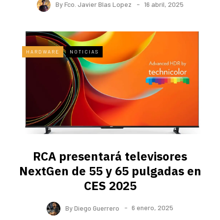
By
Fco. Javier Blas Lopez
16 abril, 2025
HARDWARE
NOTICIAS
RCA presentará televisores
NextGen de 55 y 65 pulgadas en
CES 2025
By
Diego Guerrero
6 enero, 2025