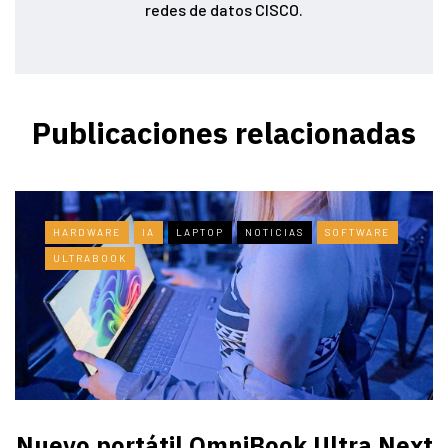
redes de datos CISCO.
Publicaciones relacionadas
HARDWARE
IA
LAPTOP
NOTICIAS
SOFTWARE
ULTRABOOK
Nuevo portátil OmniBook Ultra ​Next