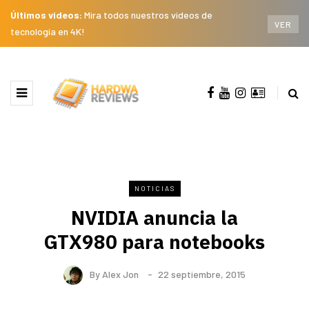
Últimos videos:
Mira todos nuestros videos de
VER
tecnología en 4K!
NOTICIAS
NVIDIA anuncia la
GTX980 para notebooks
By
Alex Jon
22 septiembre, 2015