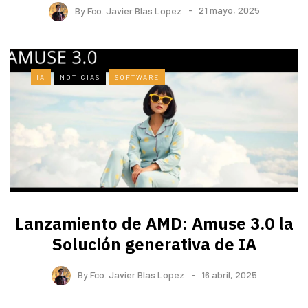
By
Fco. Javier Blas Lopez
21 mayo, 2025
IA
NOTICIAS
SOFTWARE
Lanzamiento de AMD: Amuse 3.0 la
Solución generativa de IA
By
Fco. Javier Blas Lopez
16 abril, 2025