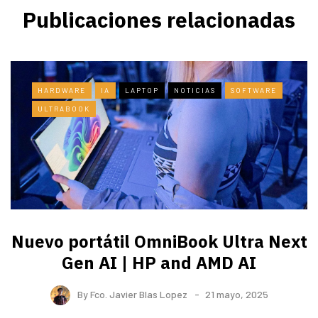
Publicaciones relacionadas
HARDWARE
IA
LAPTOP
NOTICIAS
SOFTWARE
ULTRABOOK
Nuevo portátil OmniBook Ultra ​Next
Gen AI | HP and AMD AI
By
Fco. Javier Blas Lopez
21 mayo, 2025