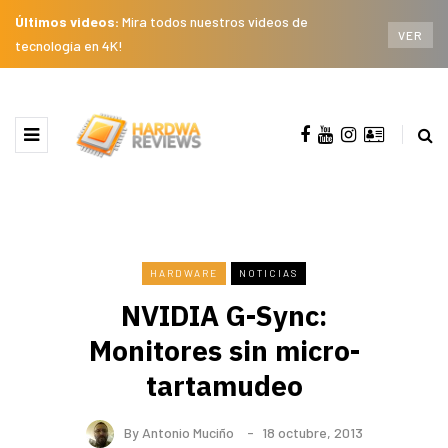
Últimos videos:
Mira todos nuestros videos de
VER
tecnología en 4K!
HARDWARE
NOTICIAS
NVIDIA G-Sync:
Monitores sin micro-
tartamudeo
By
Antonio Muciño
18 octubre, 2013