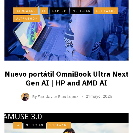
HARDWARE
IA
LAPTOP
NOTICIAS
SOFTWARE
ULTRABOOK
Nuevo portátil OmniBook Ultra ​Next
Gen AI | HP and AMD AI
By
Fco. Javier Blas Lopez
21 mayo, 2025
IA
NOTICIAS
SOFTWARE