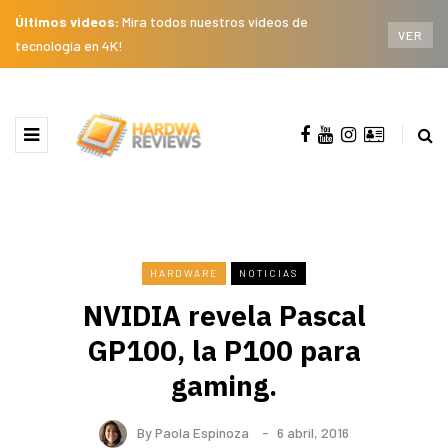
Últimos videos:
Mira todos nuestros videos de
VER
tecnología en 4K!
HARDWARE
NOTICIAS
NVIDIA revela Pascal
GP100, la P100 para
gaming.
By
Paola Espinoza
6 abril, 2016