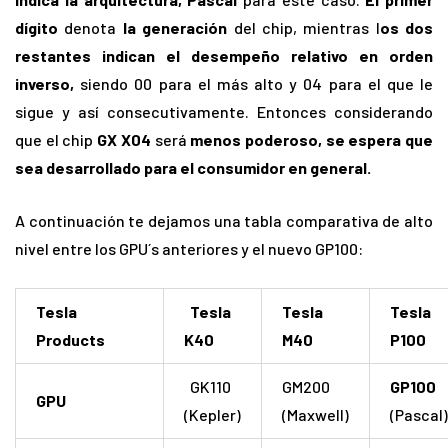
dígito
denota
la generación
del chip, mientras l
os dos
restantes indican el desempeño relativo en orden
inverso,
siendo 00 para el más alto y 04 para el que le
sigue y así consecutivamente. Entonces considerando
que el chip
GX X04
será
menos poderoso, se espera que
sea desarrollado para el consumidor en general.
A continuación te dejamos una tabla comparativa de alto
nivel entre los GPU´s anteriores y el nuevo GP100:
Tesla
Tesla
Tesla
Tesla
Products
K40
M40
P100
GK110
GM200
GP100
GPU
(Kepler)
(Maxwell)
(Pascal)