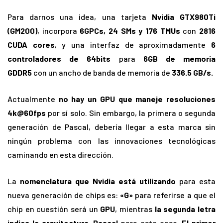
Para darnos una idea, una tarjeta
Nvidia GTX980Ti
(GM200)
, incorpora
6GPCs, 24 SMs y 176 TMUs
con
2816
CUDA cores
, y una interfaz de aproximadamente
6
controladores de 64bits
para
6GB de memoria
GDDR5
con un ancho de banda de memoria de
336.5 GB/s.
Actualmente
no hay un GPU que maneje resoluciones
4k@60fps
por sí solo. Sin embargo, la primera o segunda
generación de Pascal, debería llegar a esta marca sin
ningún problema con las innovaciones tecnológicas
caminando en esta dirección.
La
nomenclatura que Nvidia está utilizando
para esta
nueva generación de chips es:
«G»
para referirse a que el
chip en cuestión será un
GPU
, mientras
la segunda letra
indica la arquitectura, Pascal
para este caso.
El primer