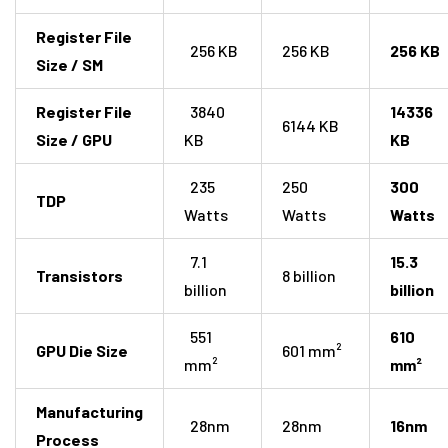
Register File
256 KB
256 KB
256 KB
Size / SM
Register File
3840
14336
6144 KB
Size / GPU
KB
KB
235
250
300
TDP
Watts
Watts
Watts
7.1
15.3
Transistors
8 billion
billion
billion
551
610
GPU Die Size
601 mm²
mm²
mm²
Manufacturing
28nm
28nm
16nm
Process