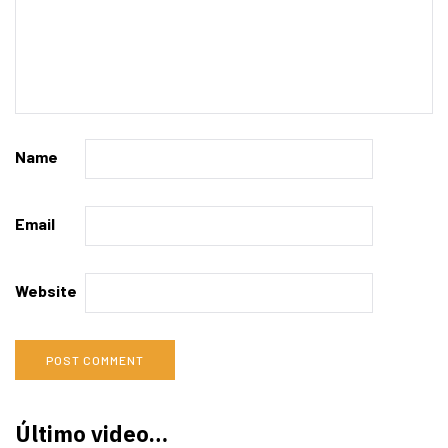
Name
Email
Website
Último video…