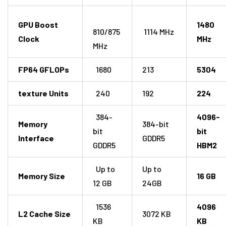
GPU Boost
1480
810/875
1114 MHz
Clock
MHz
MHz
FP64 GFLOPs
1680
213
5304
texture Units
240
192
224
384-
4096-
Memory
384-bit
bit
bit
Interface
GDDR5
GDDR5
HBM2
Up to
Up to
Memory Size
16 GB
12 GB
24GB
1536
4096
L2 Cache Size
3072 KB
KB
KB