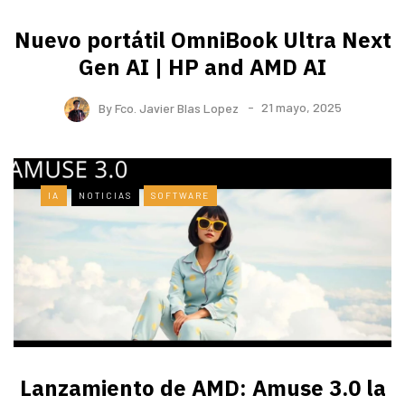
Nuevo portátil OmniBook Ultra ​Next
Gen AI | HP and AMD AI
By
Fco. Javier Blas Lopez
21 mayo, 2025
IA
NOTICIAS
SOFTWARE
Lanzamiento de AMD: Amuse 3.0 la