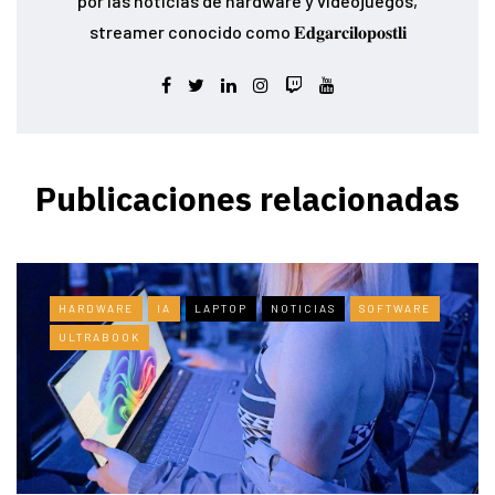
por las noticias de hardware y videojuegos,
streamer conocido como 𝐄𝐝𝐠𝐚𝐫𝐜𝐢𝐥𝐨𝐩𝐨𝐬𝐭𝐥𝐢
Publicaciones relacionadas
HARDWARE
IA
LAPTOP
NOTICIAS
SOFTWARE
ULTRABOOK