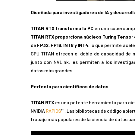
Diseñada para investigadores de IA y desarrol
TITAN RTX transforma la PC
en una supercomput
TITAN RTX proporciona núcleos Turing Tenso
r
de
FP32, FP16, INT8 y INT4
, lo que permite acele
GPU TITAN ofrecen el doble de capacidad de m
junto con NVLink, les permiten a los investig
datos más grandes.
Perfecta para científicos de datos
TITAN RTX
es una potente herramienta para cient
NVIDIA
RAPIDS
™. Las bibliotecas de código abier
trabajo más populares de la ciencia de datos pa