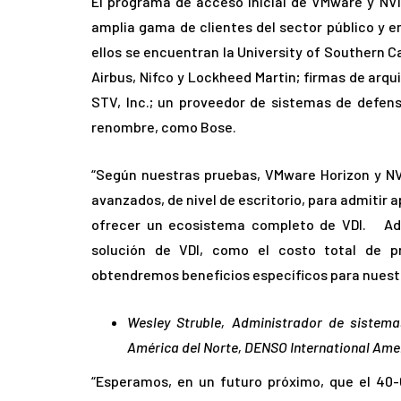
El programa de acceso inicial de VMware y NVI
amplia gama de clientes del sector público y e
ellos se encuentran la University of Southern Ca
Airbus, Nifco y Lockheed Martin; firmas de ar
STV, Inc.; un proveedor de sistemas de defen
renombre, como Bose.
“Según nuestras pruebas, VMware Horizon y NV
avanzados, de nivel de escritorio, para admitir 
ofrecer un ecosistema completo de VDI. Ade
solución de VDI, como el costo total de pr
obtendremos beneficios específicos para nuestr
Wesley Struble, Administrador de sistema
América del Norte, DENSO International Amer
“Esperamos, en un futuro próximo, que el 40-