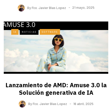
By
Fco. Javier Blas Lopez
21 mayo, 2025
IA
NOTICIAS
SOFTWARE
Lanzamiento de AMD: Amuse 3.0 la
Solución generativa de IA
By
Fco. Javier Blas Lopez
16 abril, 2025