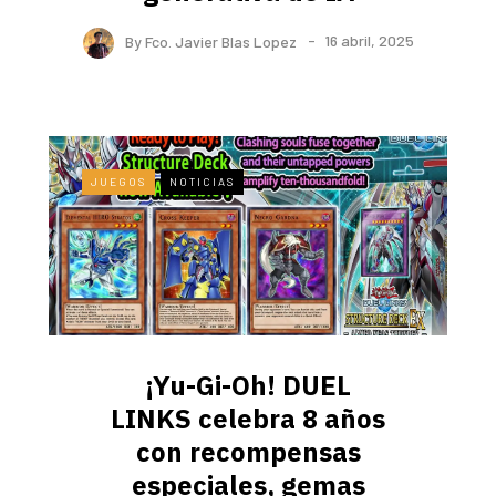
By
Fco. Javier Blas Lopez
16 abril, 2025
JUEGOS
NOTICIAS
¡Yu-Gi-Oh! DUEL
LINKS celebra 8 años
con recompensas
especiales, gemas