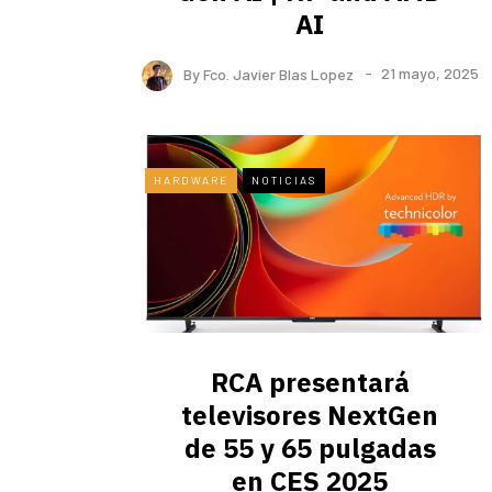
AI
By
Fco. Javier Blas Lopez
21 mayo, 2025
HARDWARE
NOTICIAS
RCA presentará
televisores NextGen
de 55 y 65 pulgadas
en CES 2025