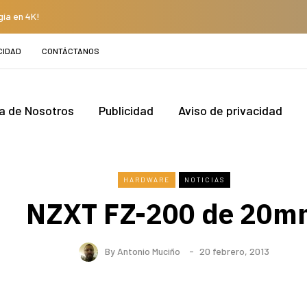
gía en 4K!
CIDAD
CONTÁCTANOS
a de Nosotros
Publicidad
Aviso de privacidad
HARDWARE
NOTICIAS
NZXT FZ-200 de 20m
By
Antonio Muciño
20 febrero, 2013