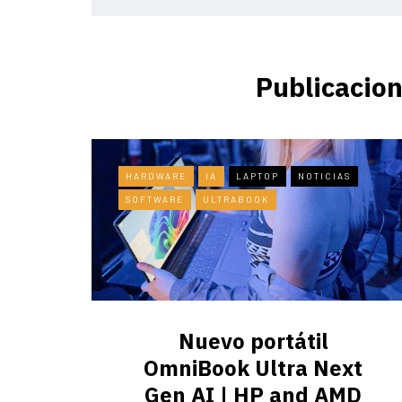
Publicacion
HARDWARE
IA
LAPTOP
NOTICIAS
SOFTWARE
ULTRABOOK
Nuevo portátil
OmniBook Ultra ​Next
Gen AI | HP and AMD