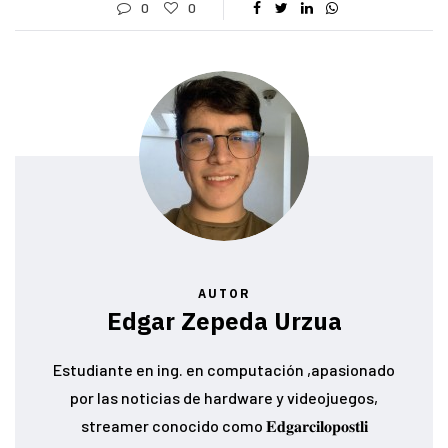
0
0
AUTOR
Edgar Zepeda Urzua
Estudiante en ing. en computación ,apasionado
por las noticias de hardware y videojuegos,
streamer conocido como 𝐄𝐝𝐠𝐚𝐫𝐜𝐢𝐥𝐨𝐩𝐨𝐬𝐭𝐥𝐢