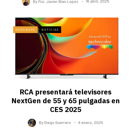
By
Fco. Javier Blas Lopez
16 abril, 2025
HARDWARE
NOTICIAS
RCA presentará televisores
NextGen de 55 y 65 pulgadas en
CES 2025
By
Diego Guerrero
6 enero, 2025