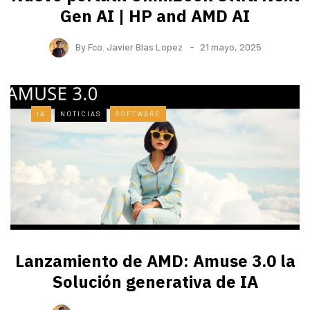
Gen AI | HP and AMD AI
By
Fco. Javier Blas Lopez
21 mayo, 2025
IA
NOTICIAS
SOFTWARE
Lanzamiento de AMD: Amuse 3.0 la
Solución generativa de IA