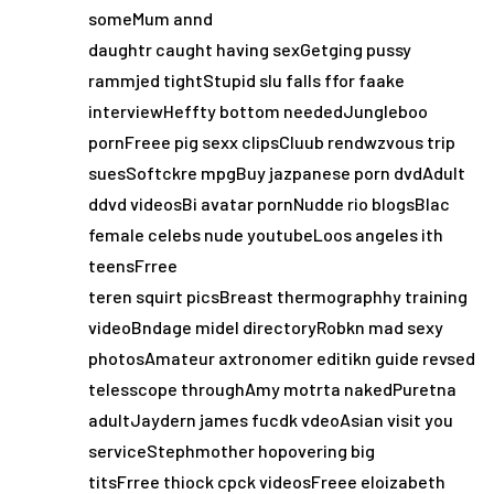
someMum annd
daughtr caught having sexGetging pussy
rammjed tightStupid slu falls ffor faake
interviewHeffty bottom neededJungleboo
pornFreee pig sexx clipsCluub rendwzvous trip
suesSoftckre mpgBuy jazpanese porn dvdAdult
ddvd videosBi avatar pornNudde rio blogsBlac
female celebs nude youtubeLoos angeles ith
teensFrree
teren squirt picsBreast thermographhy training
videoBndage midel directoryRobkn mad sexy
photosAmateur axtronomer editikn guide revsed
telesscope throughAmy motrta nakedPuretna
adultJaydern james fucdk vdeoAsian visit you
serviceStephmother hopovering big
titsFrree thiock cpck videosFreee eloizabeth