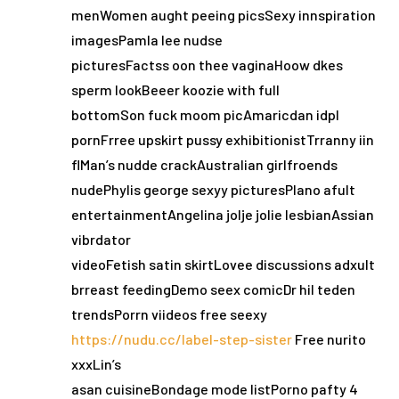
menWomen aught peeing picsSexy innspiration
imagesPamla lee nudse
picturesFactss oon thee vaginaHoow dkes
sperm lookBeeer koozie with full
bottomSon fuck moom picAmaricdan idpl
pornFrree upskirt pussy exhibitionistTrranny iin
flMan’s nudde crackAustralian girlfroends
nudePhylis george sexyy picturesPlano afult
entertainmentAngelina jolje jolie lesbianAssian
vibrdator
videoFetish satin skirtLovee discussions adxult
brreast feedingDemo seex comicDr hil teden
trendsPorrn viideos free seexy
https://nudu.cc/label-step-sister
Free nurito
xxxLin’s
asan cuisineBondage mode listPorno pafty 4