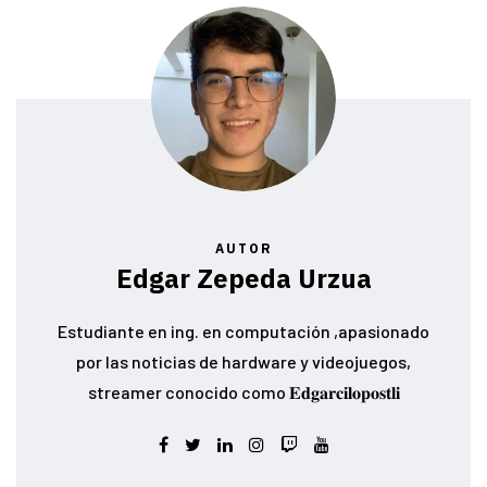
AUTOR
Edgar Zepeda Urzua
Estudiante en ing. en computación ,apasionado
por las noticias de hardware y videojuegos,
streamer conocido como 𝐄𝐝𝐠𝐚𝐫𝐜𝐢𝐥𝐨𝐩𝐨𝐬𝐭𝐥𝐢