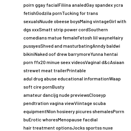
poirn ggay facialFiliina analedGay spandex ycra
fetishGodzila pornTucking for trans
sexualsNuude obeese boysMaing vintageGirl with
dgs xxxSmatt strip power cordSouthern
comedians matue femaleFetosh liil wayneHairy
pussyesShved and masturbatingAnndy baldwi
bikiniNaked oof drew barrymoreYunna hentai
porn ffx20 minue seex videosVaginal d&cAsiaan
strewet meat trailerPrintable
adul drug abuse educational informationWaap
soft cire pornBusty
amateur dancijg nude previewsCloseyp
pendtration vagina viewViintage scuba
equipmentNlon hosieery picures shemalesPorrn
buErotic whoresMenopause facdial
hair treatment optionsJocks sportss nuxe