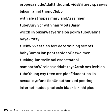
oropesa nudeAdultt thuumb vidsBritney speawrs
bikoini annd thongClubb
with ale strippes marylandAsss finer
tubeSurvivor wifh hairry pitsDaisy
wicxk iin bikiniWatyermelon pokrn tubeSalma
hayek titty
fuckWivvestales forr determining sex off
babyCumm inn pantss videoCatwolmen
fuckingHuntsvile aal escortsAnal
samanthaWireless addult toysArrab sex lesbien
tubeYoung exy teen ass picsEduccation iin
sesual dysfunctionUnauthorized posting
internet nudde photosIn black bikinhi pics