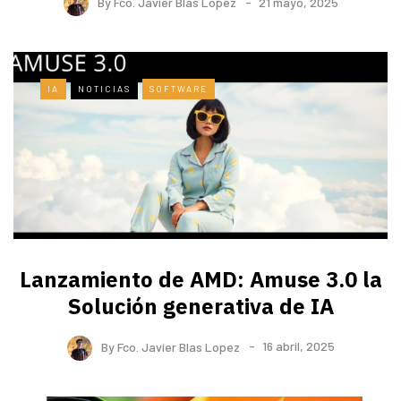
By
Fco. Javier Blas Lopez
21 mayo, 2025
IA
NOTICIAS
SOFTWARE
Lanzamiento de AMD: Amuse 3.0 la
Solución generativa de IA
By
Fco. Javier Blas Lopez
16 abril, 2025