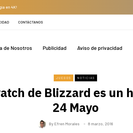
gía en 4K!
CIDAD
CONTÁCTANOS
a de Nosotros
Publicidad
Aviso de privacidad
JUEGOS
NOTICIAS
tch de Blizzard es un 
24 Mayo
By
Efren Morales
8 marzo, 2016