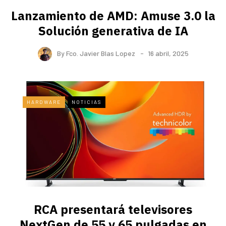
Lanzamiento de AMD: Amuse 3.0 la
Solución generativa de IA
By
Fco. Javier Blas Lopez
16 abril, 2025
HARDWARE
NOTICIAS
RCA presentará televisores
NextGen de 55 y 65 pulgadas en