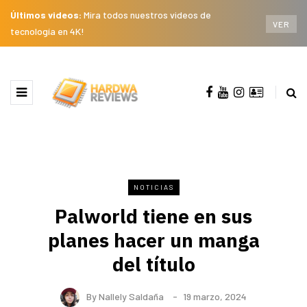
Últimos videos:
Mira todos nuestros videos de
VER
tecnología en 4K!
NOTICIAS
Palworld tiene en sus
planes hacer un manga
del título
By
Nallely Saldaña
19 marzo, 2024