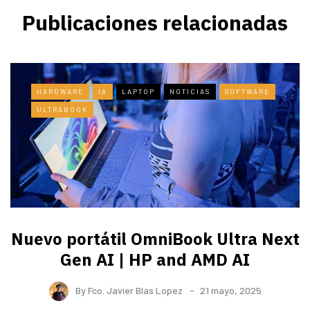
Publicaciones relacionadas
HARDWARE
IA
LAPTOP
NOTICIAS
SOFTWARE
ULTRABOOK
Nuevo portátil OmniBook Ultra ​Next
Gen AI | HP and AMD AI
By
Fco. Javier Blas Lopez
21 mayo, 2025