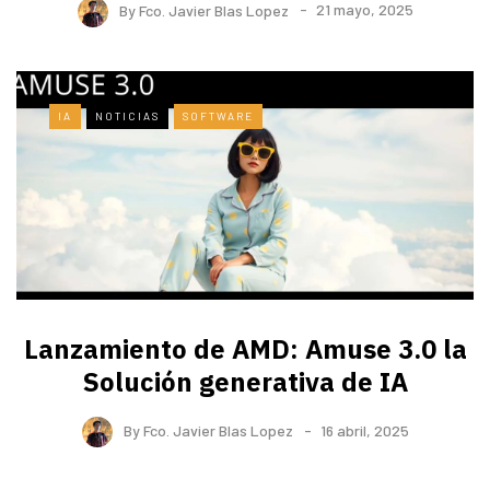
By
Fco. Javier Blas Lopez
21 mayo, 2025
IA
NOTICIAS
SOFTWARE
Lanzamiento de AMD: Amuse 3.0 la
Solución generativa de IA
By
Fco. Javier Blas Lopez
16 abril, 2025