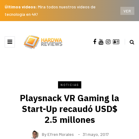
Últimos videos:
Mira todos nuestros videos de
VER
tecnología en 4K!
NOTICIAS
Playsnack VR Gaming la
Start-Up recaudó USD$
2.5 millones
By
Efren Morales
31 mayo, 2017