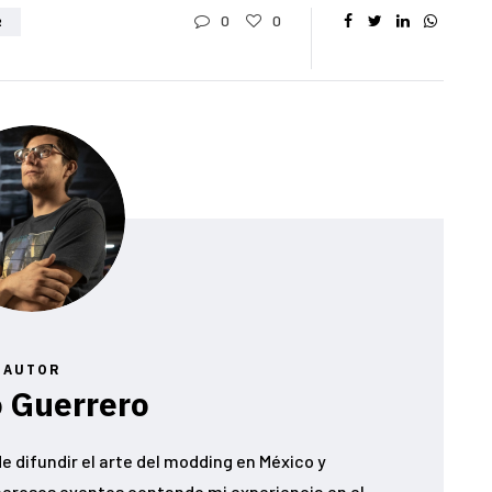
0
0
R
AUTOR
 Guerrero
e difundir el arte del modding en México y
erosos eventos contando mi experiencia en el