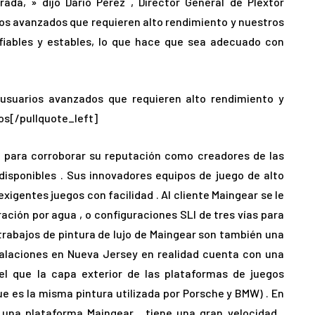
da, » dijo Darío Pérez , Director General de Plextor
ios avanzados que requieren alto rendimiento y nuestros
iables y estables, lo que hace que sea adecuado con
a usuarios avanzados que requieren alto rendimiento y
s[/pullquote_left]
r para corroborar su reputación como creadores de las
isponibles . Sus innovadores equipos de juego de alto
igentes juegos con facilidad . Al cliente Maingear se le
ración por agua , o configuraciones SLI de tres vías para
 trabajos de pintura de lujo de Maingear son también una
stalaciones en Nueva Jersey en realidad cuenta con una
el que la capa exterior de las plataformas de juegos
que es la misma pintura utilizada por Porsche y BMW) . En
una plataforma Maingear , tiene una gran velocidad ,