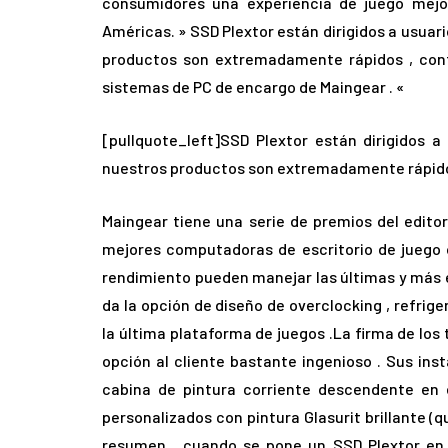
consumidores una experiencia de juego mejora
Américas. » SSD Plextor están dirigidos a usuar
productos son extremadamente rápidos , conf
sistemas de PC de encargo de Maingear . «
[pullquote_left]SSD Plextor están dirigidos 
nuestros productos son extremadamente rápido
Maingear tiene una serie de premios del edito
mejores computadoras de escritorio de juego d
rendimiento pueden manejar las últimas y más ex
da la opción de diseño de overclocking , refrige
la última plataforma de juegos .La firma de los
opción al cliente bastante ingenioso . Sus in
cabina de pintura corriente descendente en 
personalizados con pintura Glasurit brillante (
resumen , cuando se pone un SSD Plextor en 