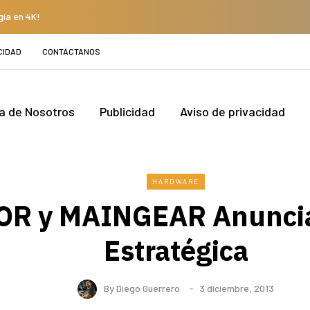
gía en 4K!
CIDAD
CONTÁCTANOS
a de Nosotros
Publicidad
Aviso de privacidad
HARDWARE
OR y MAINGEAR Anuncia
Estratégica
By
Diego Guerrero
3 diciembre, 2013