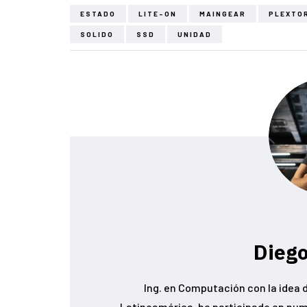
ESTADO
LITE-ON
MAINGEAR
PLEXTO
SOLIDO
SSD
UNIDAD
Diego
Ing. en Computación con la idea d
Latinoamérica, he participado en num