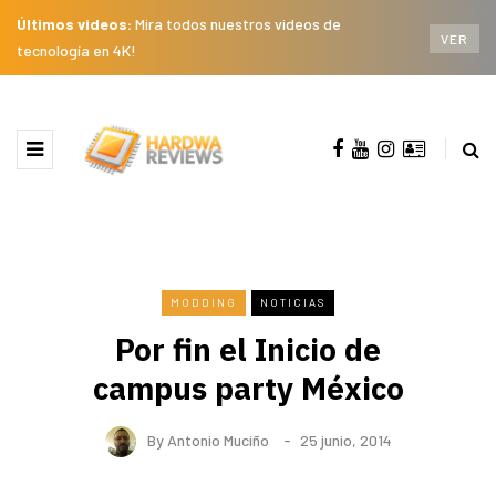
Últimos videos:
Mira todos nuestros videos de
VER
tecnología en 4K!
MODDING
NOTICIAS
Por fin el Inicio de
campus party México
By
Antonio Muciño
25 junio, 2014