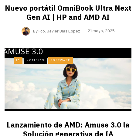
Nuevo portátil OmniBook Ultra ​Next
Gen AI | HP and AMD AI
By
Fco. Javier Blas Lopez
21 mayo, 2025
IA
NOTICIAS
SOFTWARE
Lanzamiento de AMD: Amuse 3.0 la
Solución generativa de IA