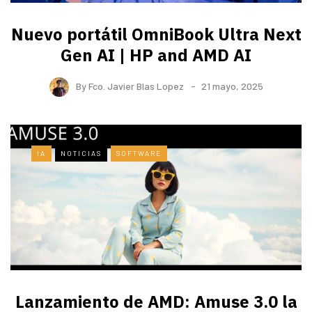
Nuevo portátil OmniBook Ultra ​Next
Gen AI | HP and AMD AI
By
Fco. Javier Blas Lopez
21 mayo, 2025
IA
NOTICIAS
SOFTWARE
Lanzamiento de AMD: Amuse 3.0 la