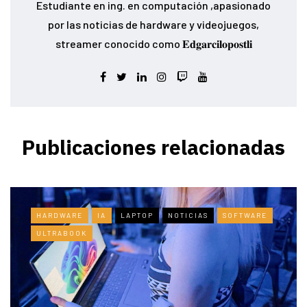
Estudiante en ing. en computación ,apasionado
por las noticias de hardware y videojuegos,
streamer conocido como 𝐄𝐝𝐠𝐚𝐫𝐜𝐢𝐥𝐨𝐩𝐨𝐬𝐭𝐥𝐢
Publicaciones relacionadas
HARDWARE
IA
LAPTOP
NOTICIAS
SOFTWARE
ULTRABOOK