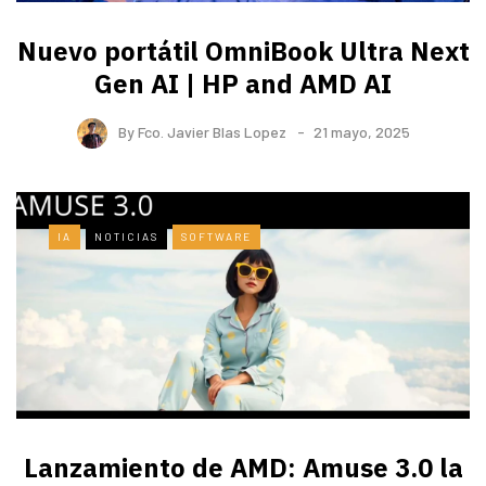
Nuevo portátil OmniBook Ultra ​Next
Gen AI | HP and AMD AI
By
Fco. Javier Blas Lopez
21 mayo, 2025
IA
NOTICIAS
SOFTWARE
Lanzamiento de AMD: Amuse 3.0 la