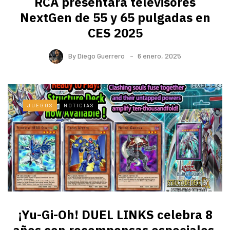
RCA presentará televisores
NextGen de 55 y 65 pulgadas en
CES 2025
By
Diego Guerrero
6 enero, 2025
JUEGOS
NOTICIAS
¡Yu-Gi-Oh! DUEL LINKS celebra 8