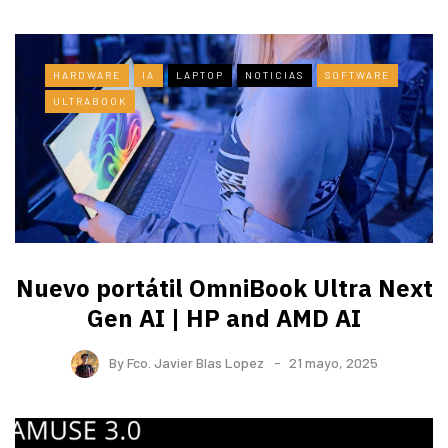
HARDWARE
IA
LAPTOP
NOTICIAS
SOFTWARE
ULTRABOOK
Nuevo portátil OmniBook Ultra ​Next
Gen AI | HP and AMD AI
By
Fco. Javier Blas Lopez
21 mayo, 2025