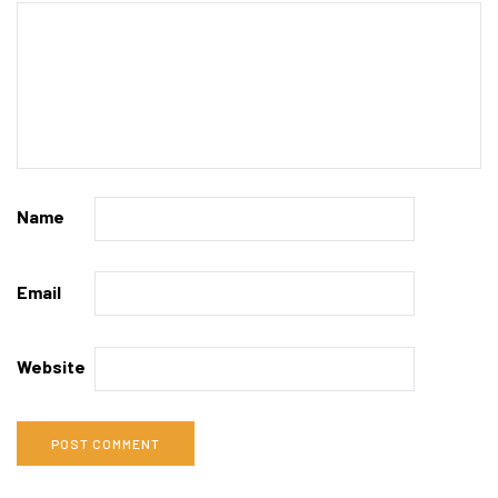
Name
Email
Website