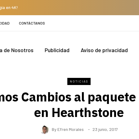
gía en 4K!
CIDAD
CONTÁCTANOS
a de Nosotros
Publicidad
Aviso de privacidad
NOTICIAS
mos Cambios al paquete 
en Hearthstone
By
Efren Morales
23 junio, 2017