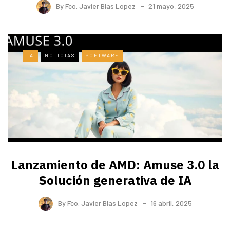
By
Fco. Javier Blas Lopez
21 mayo, 2025
IA
NOTICIAS
SOFTWARE
Lanzamiento de AMD: Amuse 3.0 la
Solución generativa de IA
By
Fco. Javier Blas Lopez
16 abril, 2025