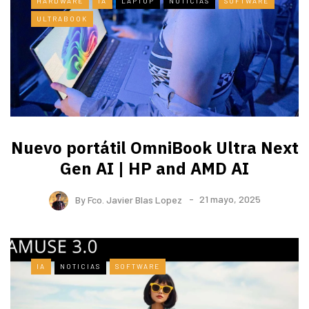
HARDWARE
IA
LAPTOP
NOTICIAS
SOFTWARE
ULTRABOOK
Nuevo portátil OmniBook Ultra ​Next
Gen AI | HP and AMD AI
By
Fco. Javier Blas Lopez
21 mayo, 2025
IA
NOTICIAS
SOFTWARE