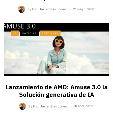
By
Fco. Javier Blas Lopez
21 mayo, 2025
IA
NOTICIAS
SOFTWARE
Lanzamiento de AMD: Amuse 3.0 la
Solución generativa de IA
By
Fco. Javier Blas Lopez
16 abril, 2025