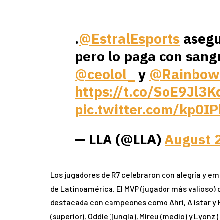
.
@EstralEsports
asegu
pero lo paga con sangr
@ceolol_
y
@Rainbow
https://t.co/SoE9Jl3K
pic.twitter.com/kp0IP
— LLA (@LLA)
August 
Los jugadores de R7 celebraron con alegría y em
de Latinoamérica. El MVP (jugador más valioso) d
destacada con campeones como Ahri, Alistar y 
(superior), Oddie (jungla), Mireu (medio) y Lyonz 