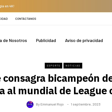
gía en 4K!
CIDAD
CONTÁCTANOS
a de Nosotros
Publicidad
Aviso de privacidad
ESPORTS
NOTICIAS
 consagra bicampeón de
ca al mundial de League
By
Emmanuel Rojo
1 septiembre, 2023