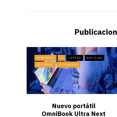
Publicacion
HARDWARE
IA
LAPTOP
NOTICIAS
SOFTWARE
ULTRABOOK
Nuevo portátil
OmniBook Ultra ​Next