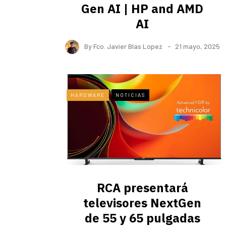
Gen AI | HP and AMD
AI
By
Fco. Javier Blas Lopez
21 mayo, 2025
HARDWARE
NOTICIAS
RCA presentará
televisores NextGen
de 55 y 65 pulgadas