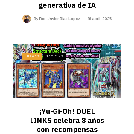
generativa de IA
By
Fco. Javier Blas Lopez
16 abril, 2025
JUEGOS
NOTICIAS
¡Yu-Gi-Oh! DUEL
LINKS celebra 8 años
con recompensas