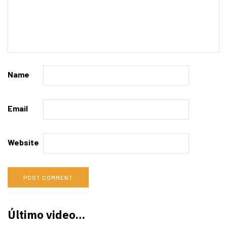
Name
Email
Website
Último video…