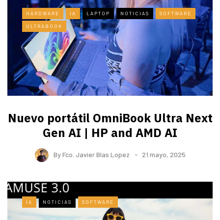
HARDWARE
IA
LAPTOP
NOTICIAS
SOFTWARE
ULTRABOOK
Nuevo portátil OmniBook Ultra ​Next
Gen AI | HP and AMD AI
By
Fco. Javier Blas Lopez
21 mayo, 2025
IA
NOTICIAS
SOFTWARE