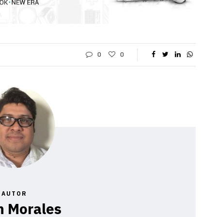
0
0
AUTOR
n Morales