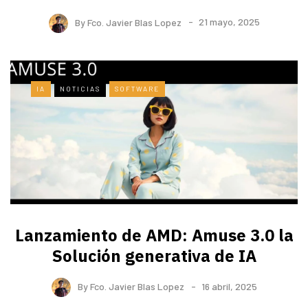
By
Fco. Javier Blas Lopez
21 mayo, 2025
IA
NOTICIAS
SOFTWARE
Lanzamiento de AMD: Amuse 3.0 la
Solución generativa de IA
By
Fco. Javier Blas Lopez
16 abril, 2025