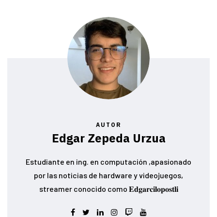
AUTOR
Edgar Zepeda Urzua
Estudiante en ing. en computación ,apasionado
por las noticias de hardware y videojuegos,
streamer conocido como 𝐄𝐝𝐠𝐚𝐫𝐜𝐢𝐥𝐨𝐩𝐨𝐬𝐭𝐥𝐢