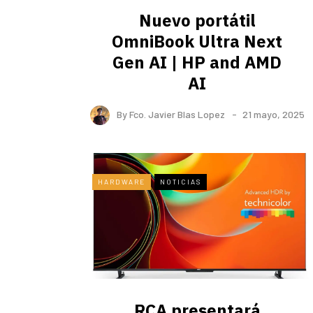
Nuevo portátil
OmniBook Ultra ​Next
Gen AI | HP and AMD
AI
By
Fco. Javier Blas Lopez
21 mayo, 2025
HARDWARE
NOTICIAS
RCA presentará