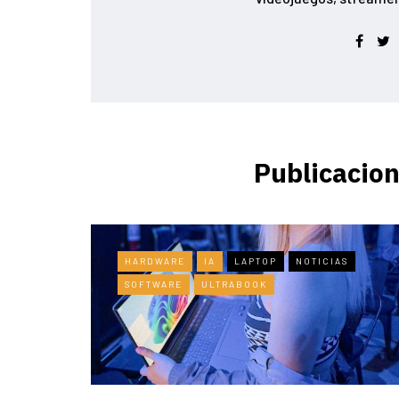
Publicacion
HARDWARE
IA
LAPTOP
NOTICIAS
SOFTWARE
ULTRABOOK