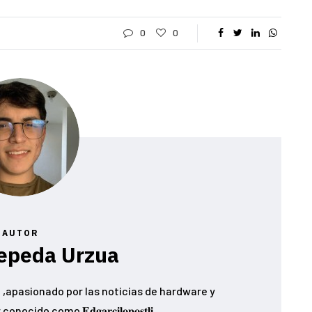
0
0
AUTOR
epeda Urzua
,apasionado por las noticias de hardware y
ido como 𝐄𝐝𝐠𝐚𝐫𝐜𝐢𝐥𝐨𝐩𝐨𝐬𝐭𝐥𝐢