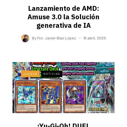
Lanzamiento de AMD:
Amuse 3.0 la Solución
generativa de IA
By
Fco. Javier Blas Lopez
16 abril, 2025
JUEGOS
NOTICIAS
¡Yu-Gi-Oh! DUEL